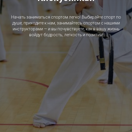
Начать заниматься спортом легко! Выбирайте спорт по
душе, приходите к нам, занимайтесь спортом с нашими
инструкторами — и вы почувствуете, как в вашу жизнь
войдут бодрость, легкость и позитив!