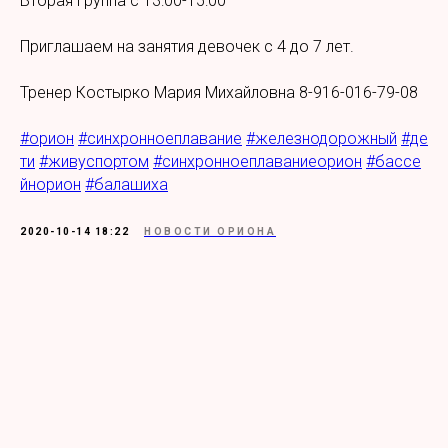
Вторая группа с 13:00-15:00
Приглашаем на занятия девочек с 4 до 7 лет.
Тренер Костырко Мария Михайловна 8-916-016-79-08
#орион
#синхронноеплавание
#железнодорожный
#де
ти
#живуспортом
#синхронноеплаваниеорион
#бассе
йнорион
#балашиха
2020-10-14 18:22
НОВОСТИ ОРИОНА