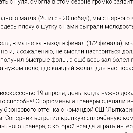
ать с нуля, смогла в этом сезоне громко заявить
одного матча (20 игр - 20 побед), мы с первого
 здесь плохую шутку с нами сыграли молодост
реля, в матче за выход в финал (1/2 финала), м
но и, к сожалению, не смогли настроиться до
олучил быстрые фолы, а ещё весь зал болел п
на чужом поле, где каждый желал для нас пор
 воскресенье 19 апреля, день, когда нужно дока
то способна! Спортсмены и тренеры сделали в
у бронзового оттенка с командой СШ "Лыткари
м. Соперник встретил крепкую сплочённую ко
ытного тренера, с которой всегда играть интер