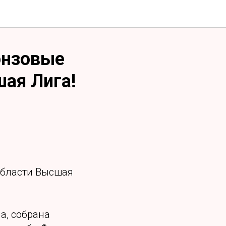
онзовые
ая Лига!
области Высшая
а, собрана