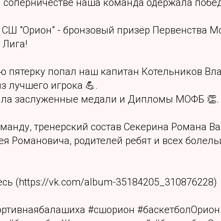
м соперничестве наша команда одержала побед
 СШ "Орион" - бронзовый призёр Первенства М
 Лига!
ю пятерку попал наш капитан Котельников Вла
з лучшего игрока 💪.
ла заслуженные медали и Дипломы МОФБ 👏.
манду, тренерский состав Секерина Романа В
ея Романовича, родителей ребят и всех болель
сь (https://vk.com/album-35184205_310876228)
ортивнаябалашиха #сшорион #баскетболОрион