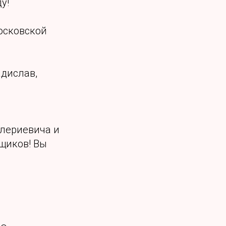
у!
осковской
дислав,
алериевича и
щиков! Вы