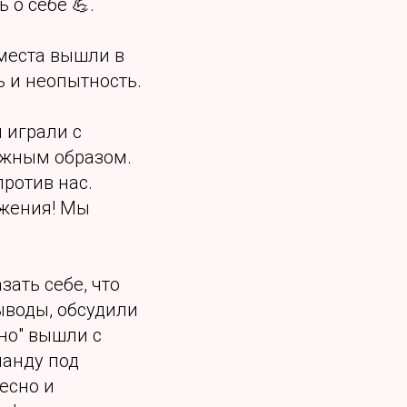
 о себе 💪.
 места вышли в
ь и неопытность.
ы играли с
лжным образом.
ротив нас.
ажения! Мы
зать себе, что
ыводы, обсудили
но" вышли с
манду под
есно и