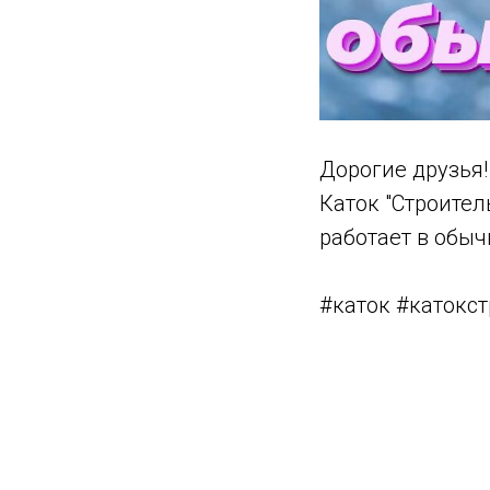
Дорогие друзья
Каток "Строител
работает в обы
#каток #катокс