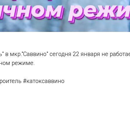
!
ь" в мкр."Саввино" сегодня 22 января не работа
чном режиме.
троитель #катоксаввино