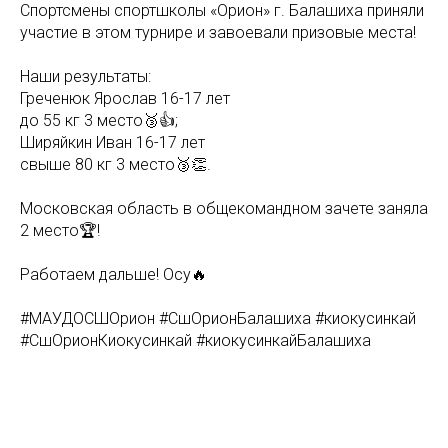
Спортсмены спортшколы «Орион» г. Балашиха приняли
участие в этом турнире и завоевали призовые места!
Наши результаты:
Греченюк Ярослав 16-17 лет
до 55 кг 3 место🥉👍;
Ширяйкин Иван 16-17 лет
свыше 80 кг 3 место🥉👏.
Московская область в общекомандном зачете заняла
2 место🏆!
Работаем дальше! Осу🔥
#МАУДОСШОрион #СшОрионБалашиха #киокусинкай
#СшОрионКиокусинкай #киокусинкайБалашиха