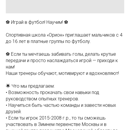
⚽️ Играй в футбол! Научим! ⚽️
Спортивная школа «Орион» приглашает мальчиков с 4
до 16 лет в платные группы по футболу.
⚽️ Если ты мечтаешь забивать голы, делать крутые
передачи и просто наслаждаться игрой — приходи к
нам!
Наши тренеры обучают, мотивируют и вдохновляют!
🌟 Что мы предлагаем:
• Возможность прокачать свои навыки под
руководством опытных тренеров.
• Научиться быть частью команды и завести новых
друзей.
• Если ты игрок 2015-2008 г.р., то ты сможешь
участвовать в Зимнем первенстве Москвы и в