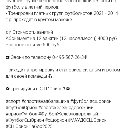
высшей группе первенства Московской области по
футболу в летний период.
• Тренировки платных групп футболистов 2021 - 2014
г.р. проходят в крытом манеже.
👉 Стоимость занятий
Абонемент на 12 занятий (12 часов/месяц) 4000 руб.
Разовое занятие 500 руб.
☎️ Звони по телефону 8-495-567-26-34!
Приходи на тренировку и становись сильным игроком
для своей команды 💪!
⚽️ Тренируйся в СШ "Орион"! ⚽️
#спорт #спортивнаябалашиха #футбол #сшорион
#футболОрион #спортжелезнодорожный
#орионФутбол #ФутболЖелезнодорожный
#ФутболСшОрион #сшорион #МАУДОСШОрион
#СШОрионНабор2025