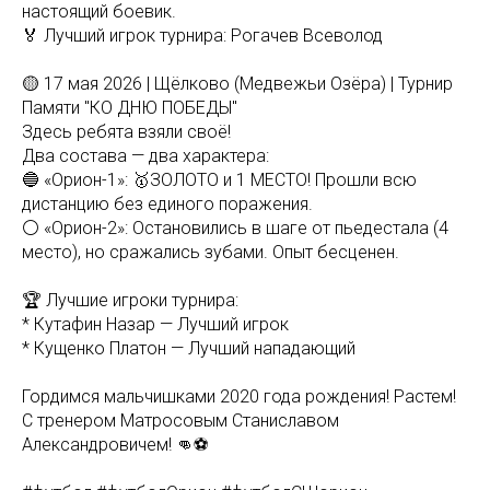
настоящий боевик.
🏅 Лучший игрок турнира: Рогачев Всеволод
🟡 17 мая 2026 | Щёлково (Медвежьи Озёра) | Турнир
Памяти "КО ДНЮ ПОБЕДЫ"
Здесь ребята взяли своё!
Два состава — два характера:
🔵 «Орион-1»: 🥇ЗОЛОТО и 1 МЕСТО! Прошли всю
дистанцию без единого поражения.
⚪️ «Орион-2»: Остановились в шаге от пьедестала (4
место), но сражались зубами. Опыт бесценен.
🏆 Лучшие игроки турнира:
* Кутафин Назар — Лучший игрок
* Кущенко Платон — Лучший нападающий
Гордимся мальчишками 2020 года рождения! Растем!
С тренером Матросовым Станиславом
Александровичем! 👊⚽️