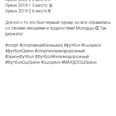
Орион 2019-1 3 место 🥉
Орион 2019-2 6 место🏅
Для кого-то это был первый турнир, но все справились
со своими эмоциями и трудностями! Молодцы 👏 Так
держать!
#спорт #спортивнаябалашиха #футбол #сшорион
#футболОрион #спортжелезнодорожный
#орионФутбол #ФутболЖелезнодорожный
#ФутболСшОрион #сшорион #МАУДОСШОрион