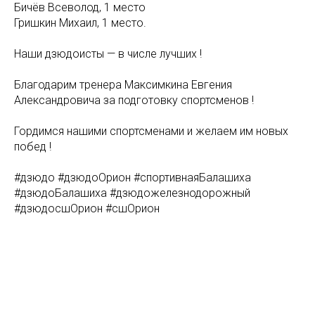
Бичёв Всеволод, 1 место
Гришкин Михаил, 1 место.
Наши дзюдоисты — в числе лучших !
Благодарим тренера Максимкина Евгения
Александровича за подготовку спортсменов !
Гордимся нашими спортсменами и желаем им новых
побед !
#дзюдо #дзюдоОрион #спортивнаяБалашиха
#дзюдоБалашиха #дзюдожелезнодорожный
#дзюдосшОрион #сшОрион