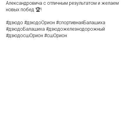
Александровича с отличным результатом и желаем
новых побед 🏆!
#дзюдо #дзюдоОрион #спортивнаяБалашиха
#дзюдоБалашиха #дзюдожелезнодорожный
#дзюдосшОрион #сшОрион