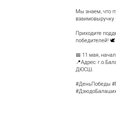
Мы знаем, что п
взаимовыручку —
Приходите подд
победителей! 🕊
📅 11 мая, начал
📍Адрес: г.о.Ба
ДЮСШ.
#ДеньПобеды 
#ДзюдоБалаши