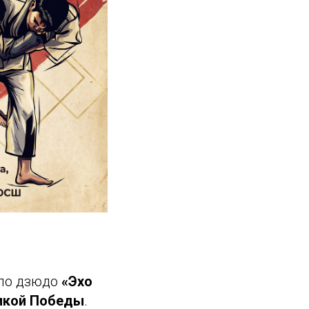
 по дзюдо
«Эхо
икой Победы
.