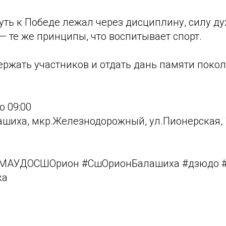
уть к Победе лежал через дисциплину, силу ду
 те же принципы, что воспитывает спорт.
ержать участников и отдать дань памяти поко
о 09:00
лашиха, мкр.Железнодорожный, ул.Пионерская, 
#МАУДОСШОрион #СшОрионБалашиха #дзюдо 
ха