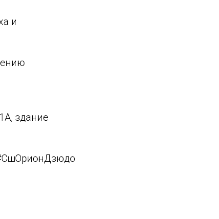
ха и
лению
1А, здание
#СшОрионДзюдо