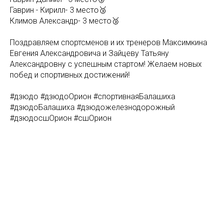
Гаврин - Кирилл- 3 место🥉
Климов Александр- 3 место🥉
Поздравляем спортсменов и их тренеров Максимкина
Евгения Александровича и Зайцеву Татьяну
Александровну с успешным стартом! Желаем новых
побед и спортивных достижений!
#дзюдо #дзюдоОрион #спортивнаяБалашиха
#дзюдоБалашиха #дзюдожелезнодорожный
#дзюдосшОрион #сшОрион