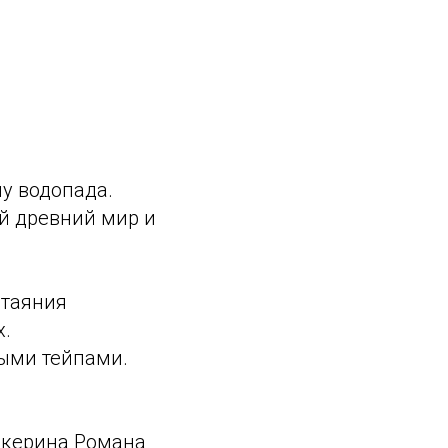
у водопада.
й древний мир и
 таяния
х.
ыми тейпами.
Секерина Романа