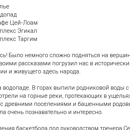
елье
одопад
кафе Цей-Лоам
плекс Эгикал
плекс Таргим
сь! Было немного сложно подняться на вершин
своими рассказами погрузил нас в исторически
ии и живущего здесь народа.
 водопаде. В горах выпили родниковой воды с
отрели на горные реки, протекающих в ущелья
с древними поселениями и башенными родов
ла очень познавательно и интересно.
еления баскетбола под руководством тренера 