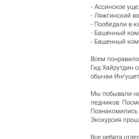
- Ассинское ущ
- Ляжгинский в
- Пообедали в 
- Башенный ком
- Башенный ком
Всем понравило
Гид Хайрутдин 
обычаи Ингушет
Мы побывали на
ледников. Посм
Познакомились 
Экскурсия прош
Все ребята отд