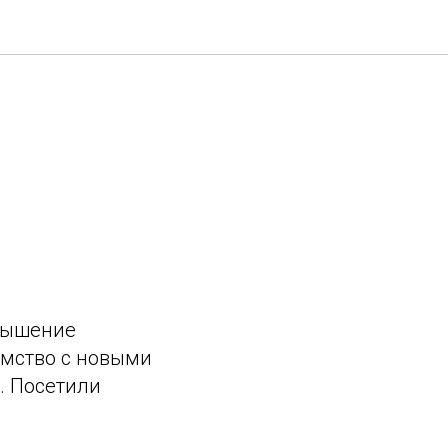
овышение
омство с новыми
. Посетили