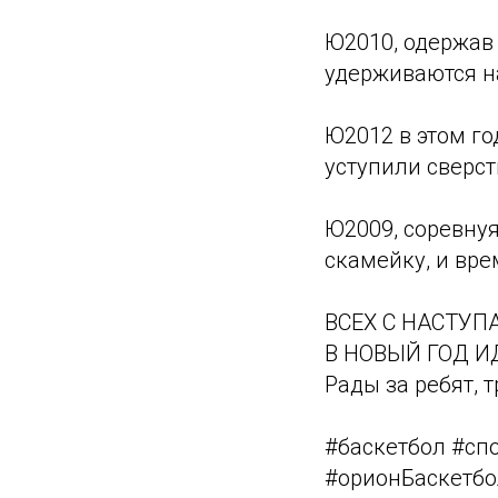
Ю2010, одержав
удерживаются на
Ю2012 в этом го
уступили сверст
Ю2009, соревнуя
скамейку, и вре
ВСЕХ С НАСТУ
В НОВЫЙ ГОД И
Рады за ребят, 
#баскетбол #сп
#орионБаскетб