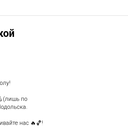
кой
олу!
💪(лишь по
Подольска.
вайте нас 🔥🏀!