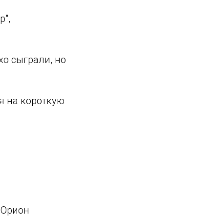
",
хо сыграли, но
я на короткую
шОрион