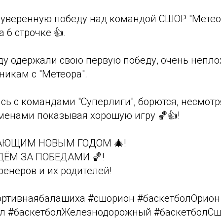
 уверенную победу над командой СШОР "Метеор
 6 строчке 👍.
ду одержали свою первую победу, очень непло
никам с "Метеора".
сь с командами "Суперлиги", борются, несмотр
менами показывая хорошую игру 🏀👍!
ПАЮЩИМ НОВЫМ ГОДОМ 🎄!
ДЁМ ЗА ПОБЕДАМИ 🏀!
тренеров и их родителей!
ортивнаябалашиха #сшорион #баскетболОрион
ол #баскетболЖелезнодорожный #баскетболС