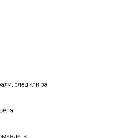
али, следили за
овела
оманде, в