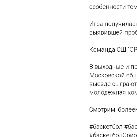
особенности тем,
Игра получилась
выявившей проб
Команда СШ "ОР
В выходные и п
Московской обла
выезде сыграют 
молодёжная ком
Смотрим, более
#баскетбол #ба
#баскетболОри