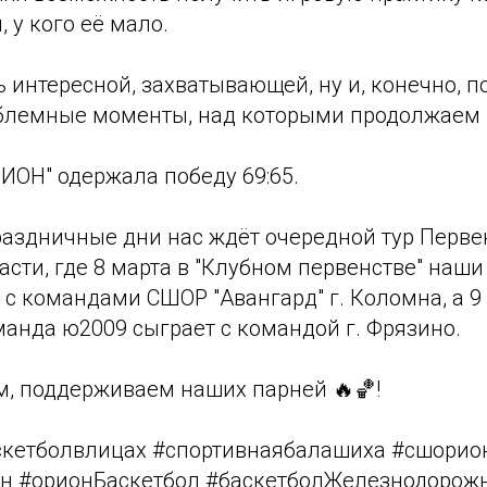
 у кого её мало.
 интересной, захватывающей, ну и, конечно, п
лемные моменты, над которыми продолжаем р
ИОН" одержала победу 69:65.
раздничные дни нас ждёт очередной тур Перве
сти, где 8 марта в "Клубном первенстве" наши
с командами СШОР "Авангард" г. Коломна, а 9 
анда ю2009 сыграет с командой г. Фрязино.
м, поддерживаем наших парней 🔥🏀!
скетболвлицах #спортивнаябалашиха #сшорио
он #орионБаскетбол #баскетболЖелезнодорож