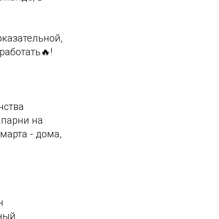
оказательной,
аботать🔥!
нства
 парни на
марта - дома,
н
ный