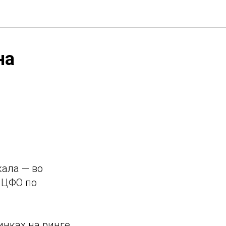
на
кала — во
 ЦФО по
инках на ринге,