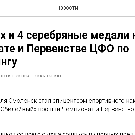
НОВОСТИ
х и 4 серебряные медали 
те и Первенстве ЦФО по
нгу
ОСТИ ОРИОНА
КИКБОКСИНГ
аля Смоленск стал эпицентром спортивного на
«Юбилейный» прошли Чемпионат и Первенство
ников со всего округа сошлись в упорных поед