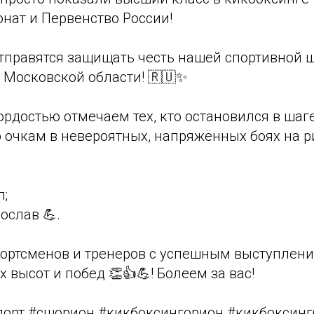
нат и Первенство России!
отправятся защищать честь нашей спортивной ш
 Московской области! 🇷🇺✨
ордостью отмечаем тех, кто остановился в шаге
 очкам в невероятных, напряжённых боях на р
;
ослав 💪.
ортсменов и тренеров с успешным выступлен
 высот и побед 👏👍💪! Болеем за вас!
порт #сшорион #кикбоксингорион #кикбоксин