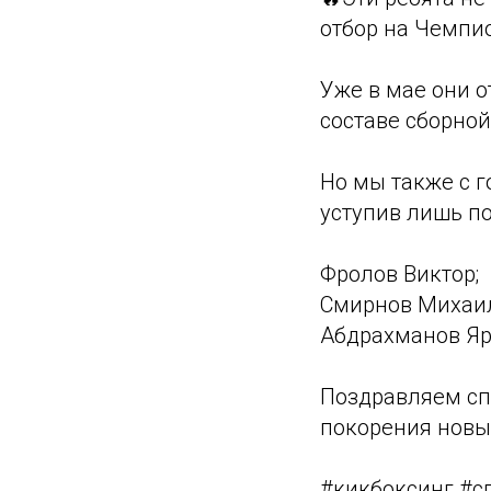
отбор на Чемпио
Уже в мае они 
составе сборной
Но мы также с г
уступив лишь по
Фролов Виктор;
Смирнов Михаил
Абдрахманов Яр
Поздравляем сп
покорения новых
#кикбоксинг #с