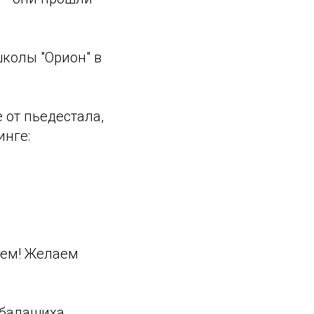
колы "Орион" в
 от пьедестала,
инге:
ием! Желаем
гбалашиха