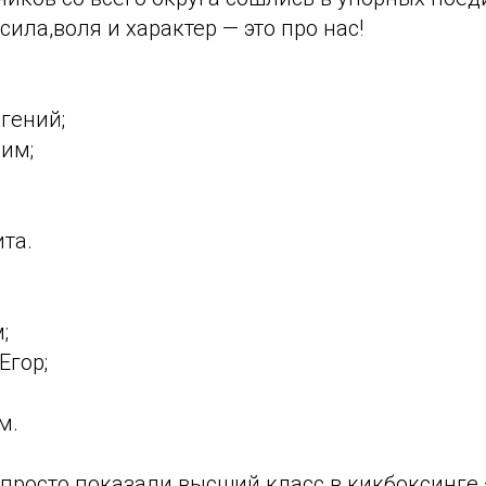
сила,воля и характер — это про нас!
гений;
им;
та.
;
Егор;
м.
 просто показали высший класс в кикбоксинге