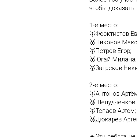
чтобы доказать: 
1-е место:
🥇Феоктистов Ев
🥇Никонов Макс
🥇Петров Егор;
🥇Югай Милана;
🥇Загреков Ники
2‑е место:
🥈Антонов Артём
🥈Шелудченков 
🥈Тепаев Артём;
🥈Дюкарев Артё
🔥Эти ребята не