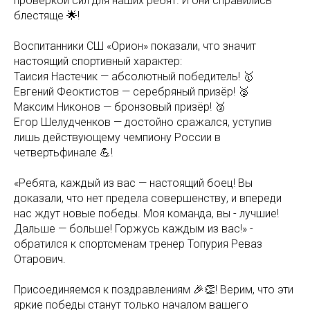
проверкой сил для наших ребят. И они справились
блестяще 🌟!
Воспитанники СШ «Орион» показали, что значит
настоящий спортивный характер:
Таисия Настечик — абсолютный победитель! 🥇
Евгений Феоктистов — серебряный призёр! 🥈
Максим Никонов — бронзовый призёр! 🥉
Егор Шелудченков — достойно сражался, уступив
лишь действующему чемпиону России в
четвертьфинале 💪!
«Ребята, каждый из вас — настоящий боец! Вы
доказали, что нет предела совершенству, и впереди
нас ждут новые победы. Моя команда, вы - лучшие!
Дальше — больше! Горжусь каждым из вас!» -
обратился к спортсменам тренер Топурия Реваз
Отарович.
Присоединяемся к поздравлениям 🎉👏! Верим, что эти
яркие победы станут только началом вашего