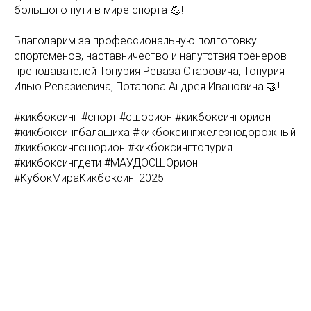
большого пути в мире спорта 💪!
Благодарим за профессиональную подготовку
спортсменов, наставничество и напутствия тренеров-
преподавателей Топурия Реваза Отаровича, Топурия
Илью Ревазиевича, Потапова Андрея Ивановича 🤝!
#кикбоксинг #спорт #сшорион #кикбоксингорион
#кикбоксингбалашиха #кикбоксингжелезнодорожный
#кикбоксингсшорион #кикбоксингтопурия
#кикбоксингдети #МАУДОСШОрион
#КубокМираКикбоксинг2025