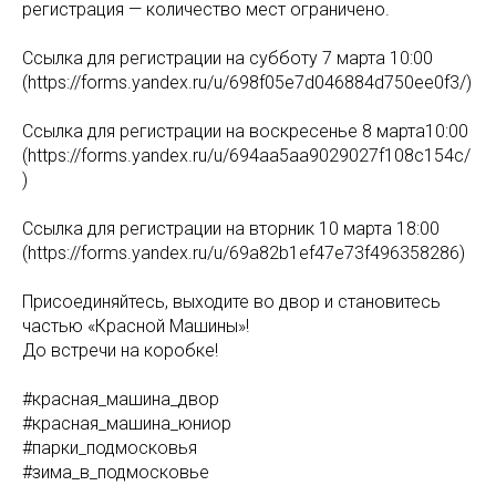
регистрация — количество мест ограничено.
Ссылка для регистрации на субботу 7 марта 10:00
(https://forms.yandex.ru/u/698f05e7d046884d750ee0f3/)
Ссылка для регистрации на воскресенье 8 марта10:00
(https://forms.yandex.ru/u/694aa5aa9029027f108c154c/
)
Ссылка для регистрации на вторник 10 марта 18:00
(https://forms.yandex.ru/u/69a82b1ef47e73f496358286)
Присоединяйтесь, выходите во двор и становитесь
частью «Красной Машины»!
До встречи на коробке!
#красная_машина_двор
#красная_машина_юниор
#парки_подмосковья
#зима_в_подмосковье